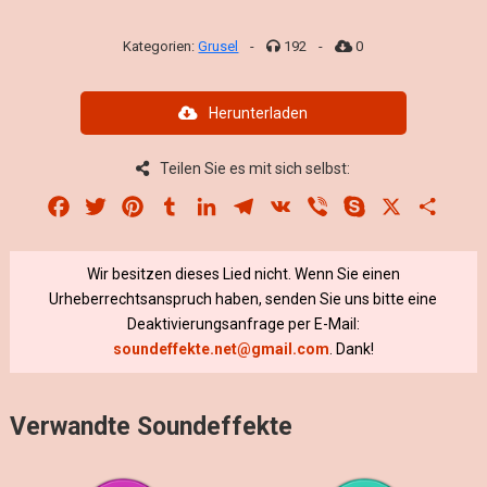
Kategorien:
Grusel
-
192
-
0
Herunterladen
Teilen Sie es mit sich selbst:
Facebook
Twitter
Pinterest
Tumblr
LinkedIn
Telegram
VK
Viber
Skype
X
Share
Wir besitzen dieses Lied nicht. Wenn Sie einen
Urheberrechtsanspruch haben, senden Sie uns bitte eine
Deaktivierungsanfrage per E-Mail:
soundeffekte.net@gmail.com
. Dank!
Verwandte Soundeffekte