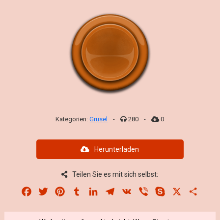
Kategorien:
Grusel
-
280
-
0
Herunterladen
Teilen Sie es mit sich selbst:
Facebook
Twitter
Pinterest
Tumblr
LinkedIn
Telegram
VK
Viber
Skype
X
Share