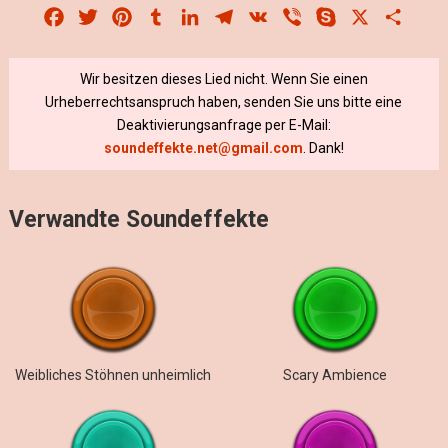
Facebook
Twitter
Pinterest
Tumblr
LinkedIn
Telegram
VK
Viber
Skype
X
Share
Wir besitzen dieses Lied nicht. Wenn Sie einen
Urheberrechtsanspruch haben, senden Sie uns bitte eine
Deaktivierungsanfrage per E-Mail:
soundeffekte.net@gmail.com
. Dank!
Verwandte Soundeffekte
Weibliches Stöhnen unheimlich
Scary Ambience