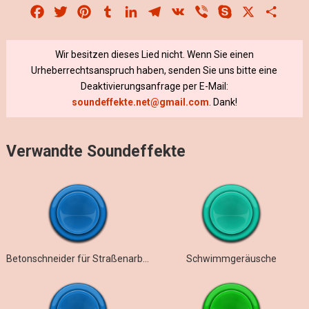
Facebook
Twitter
Pinterest
Tumblr
LinkedIn
Telegram
VK
Viber
Skype
X
Share
Wir besitzen dieses Lied nicht. Wenn Sie einen
Urheberrechtsanspruch haben, senden Sie uns bitte eine
Deaktivierungsanfrage per E-Mail:
soundeffekte.net@gmail.com
. Dank!
Verwandte Soundeffekte
Betonschneider für Straßenarbeiten
Schwimmgeräusche