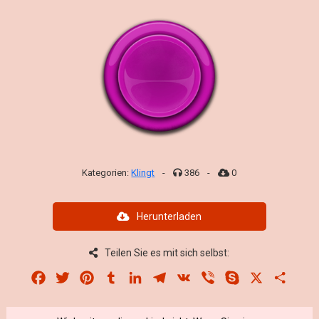
Kategorien:
Klingt
-
386
-
0
Herunterladen
Teilen Sie es mit sich selbst:
Facebook
Twitter
Pinterest
Tumblr
LinkedIn
Telegram
VK
Viber
Skype
X
Share