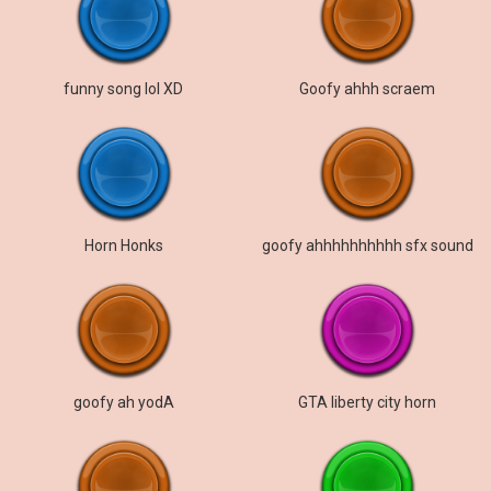
funny song lol XD
Goofy ahhh scraem
Horn Honks
goofy ahhhhhhhhhh sfx sound
goofy ah yodA
GTA liberty city horn