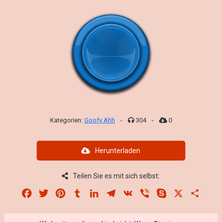
Kategorien:
Goofy Ahh
-
304
-
0
Herunterladen
Teilen Sie es mit sich selbst:
Facebook
Twitter
Pinterest
Tumblr
LinkedIn
Telegram
VK
Viber
Skype
X
Share