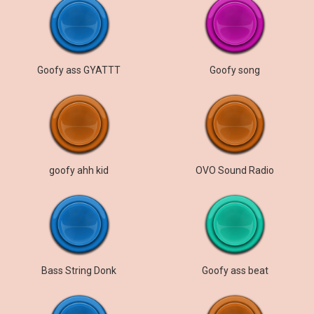
Goofy ass GYATTT
Goofy song
goofy ahh kid
OVO Sound Radio
Bass String Donk
Goofy ass beat