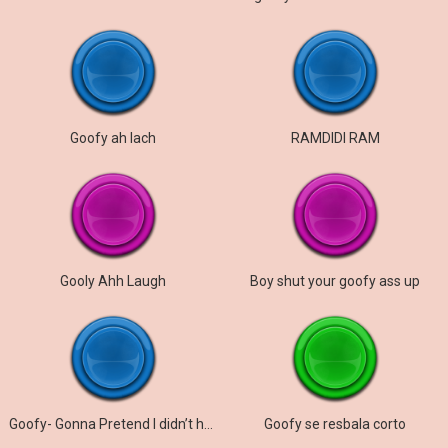
Goofy ah lach
RAMDIDI RAM
Gooly Ahh Laugh
Boy shut your goofy ass up
Goofy- Gonna Pretend I didn’t here that.
Goofy se resbala corto