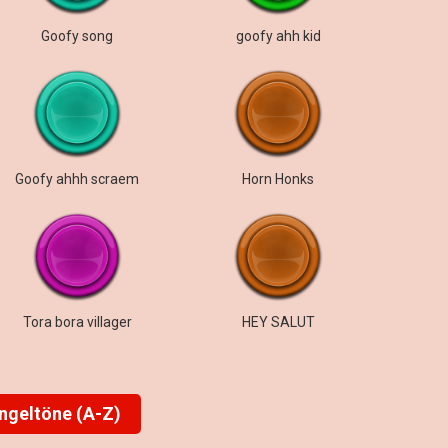
Goofy song
goofy ahh kid
Goofy ahhh scraem
Horn Honks
Tora bora villager
HEY SALUT
ingeltöne (A-Z)