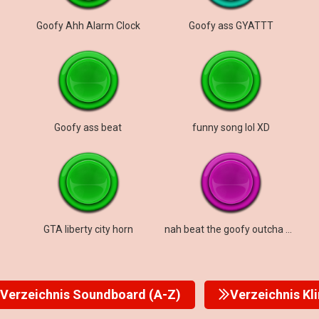
Goofy Ahh Alarm Clock
Goofy ass GYATTT
Goofy ass beat
funny song lol XD
GTA liberty city horn
nah beat the goofy outcha ahh
Verzeichnis Soundboard (A-Z)
Verzeichnis Kl