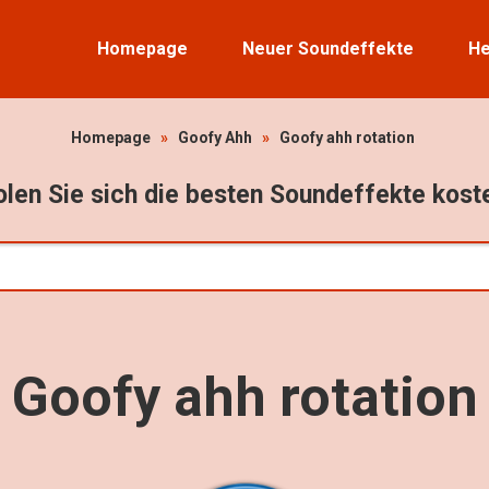
Homepage
Neuer Soundeffekte
He
Homepage
»
Goofy Ahh
»
Goofy ahh rotation
len Sie sich die besten Soundeffekte kost
Goofy ahh rotation