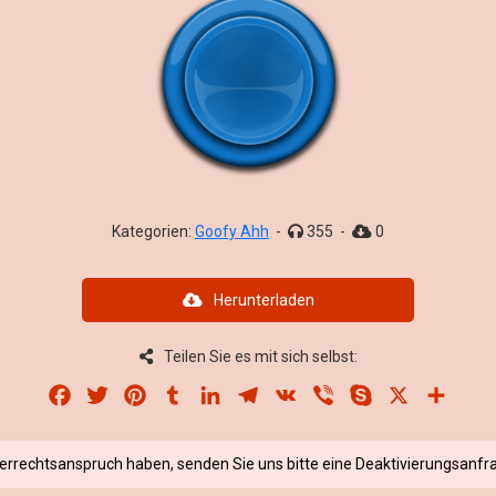
Kategorien:
Goofy Ahh
-
355
-
0
Herunterladen
Teilen Sie es mit sich selbst:
Facebook
Twitter
Pinterest
Tumblr
LinkedIn
Telegram
VK
Viber
Skype
X
Share
berrechtsanspruch haben, senden Sie uns bitte eine Deaktivierungsanfra