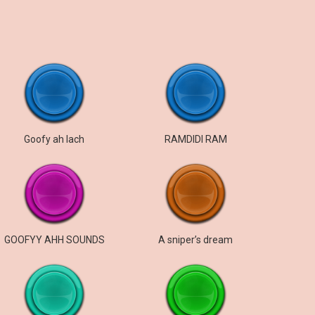
Goofy ah lach
RAMDIDI RAM
GOOFYY AHH SOUNDS
A sniper’s dream