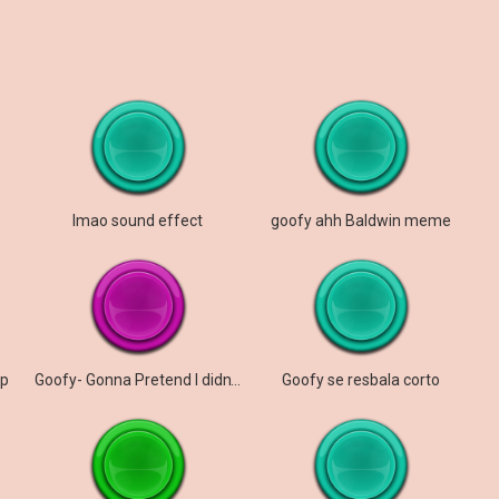
lmao sound effect
goofy ahh Baldwin meme
up
Goofy- Gonna Pretend I didn’t here that.
Goofy se resbala corto