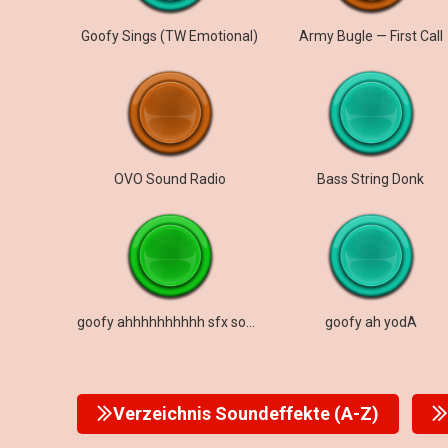
Goofy Sings (TW Emotional)
Army Bugle — First Call
OVO Sound Radio
Bass String Donk
goofy ahhhhhhhhhh sfx sound
goofy ah yodA
Verzeichnis Soundeffekte (A-Z)