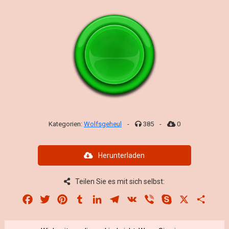
Kategorien:
Wolfsgeheul
-
385
-
0
Herunterladen
Teilen Sie es mit sich selbst:
Facebook
Twitter
Pinterest
Tumblr
LinkedIn
Telegram
VK
Viber
Skype
X
Share