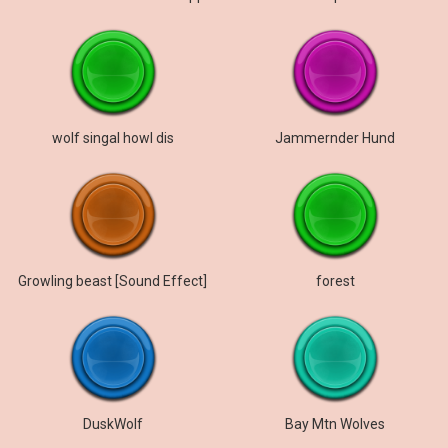
wolf singal howl dis
Jammernder Hund
Growling beast [Sound Effect]
forest
DuskWolf
Bay Mtn Wolves