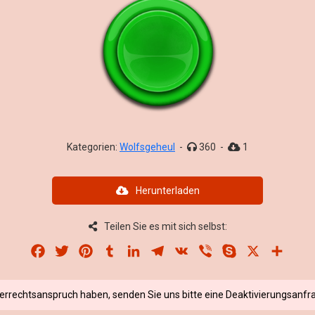
Kategorien:
Wolfsgeheul
-
360
-
1
Herunterladen
Teilen Sie es mit sich selbst:
Facebook
Twitter
Pinterest
Tumblr
LinkedIn
Telegram
VK
Viber
Skype
X
Share
berrechtsanspruch haben, senden Sie uns bitte eine Deaktivierungsanfra