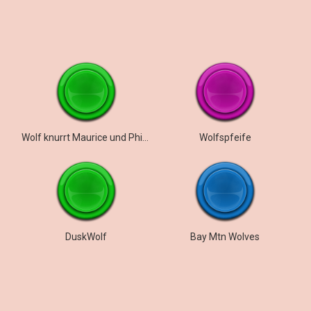
Wolf knurrt Maurice und Philippe mit seinen Zähnen an
Wolfspfeife
DuskWolf
Bay Mtn Wolves