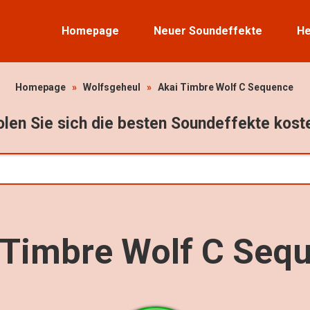
Homepage
Neuer Soundeffekte
He
Homepage
»
Wolfsgeheul
»
Akai Timbre Wolf C Sequence
len Sie sich die besten Soundeffekte kost
 Timbre Wolf C Seq