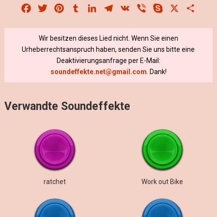
Facebook
Twitter
Pinterest
Tumblr
LinkedIn
Telegram
VK
Viber
Skype
X
Share
Wir besitzen dieses Lied nicht. Wenn Sie einen
Urheberrechtsanspruch haben, senden Sie uns bitte eine
Deaktivierungsanfrage per E-Mail:
soundeffekte.net@gmail.com
. Dank!
Verwandte Soundeffekte
ratchet
Work out Bike