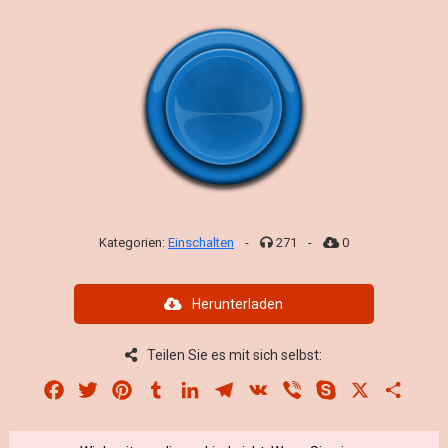
Kategorien:
Einschalten
-
271
-
0
Herunterladen
Teilen Sie es mit sich selbst:
Facebook
Twitter
Pinterest
Tumblr
LinkedIn
Telegram
VK
Viber
Skype
X
Share