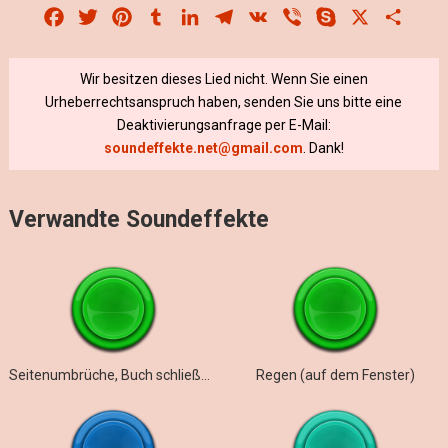
Facebook
Twitter
Pinterest
Tumblr
LinkedIn
Telegram
VK
Viber
Skype
X
Share
Wir besitzen dieses Lied nicht. Wenn Sie einen
Urheberrechtsanspruch haben, senden Sie uns bitte eine
Deaktivierungsanfrage per E-Mail:
soundeffekte.net@gmail.com
. Dank!
Verwandte Soundeffekte
Seitenumbrüche, Buch schließen
Regen (auf dem Fenster)