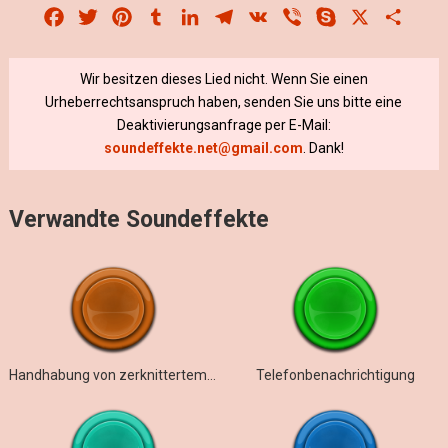
Facebook
Twitter
Pinterest
Tumblr
LinkedIn
Telegram
VK
Viber
Skype
X
Share
Wir besitzen dieses Lied nicht. Wenn Sie einen
Urheberrechtsanspruch haben, senden Sie uns bitte eine
Deaktivierungsanfrage per E-Mail:
soundeffekte.net@gmail.com
. Dank!
Verwandte Soundeffekte
Handhabung von zerknittertem und gefaltetem Büropapier
Telefonbenachrichtigung