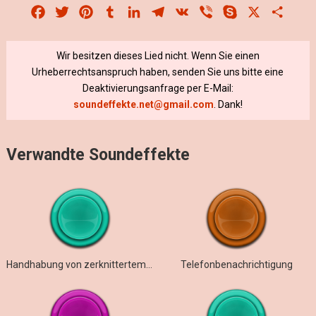
Facebook
Twitter
Pinterest
Tumblr
LinkedIn
Telegram
VK
Viber
Skype
X
Share
Wir besitzen dieses Lied nicht. Wenn Sie einen
Urheberrechtsanspruch haben, senden Sie uns bitte eine
Deaktivierungsanfrage per E-Mail:
soundeffekte.net@gmail.com
. Dank!
Verwandte Soundeffekte
Handhabung von zerknittertem und gefaltetem Büropapier
Telefonbenachrichtigung