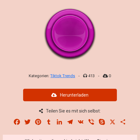
Kategorien:
Tiktok Trends
-
413
-
0
Herunterladen
Teilen Sie es mit sich selbst:
Facebook
Twitter
Pinterest
Tumblr
LinkedIn
Telegram
VK
Viber
Skype
X
Share