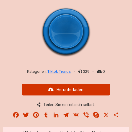
Kategorien:
Tiktok Trends
-
329
-
0
Herunterladen
Teilen Sie es mit sich selbst:
Facebook
Twitter
Pinterest
Tumblr
LinkedIn
Telegram
VK
Viber
Skype
X
Share