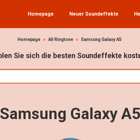
Homepage
Neuer Soundeffekte
He
Homepage
»
All Ringtone
»
Samsung Galaxy A5
len Sie sich die besten Soundeffekte kost
Samsung Galaxy A