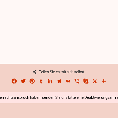
Teilen Sie es mit sich selbst:
Facebook
Twitter
Pinterest
Tumblr
LinkedIn
Telegram
VK
Viber
Skype
X
Share
berrechtsanspruch haben, senden Sie uns bitte eine Deaktivierungsanfra