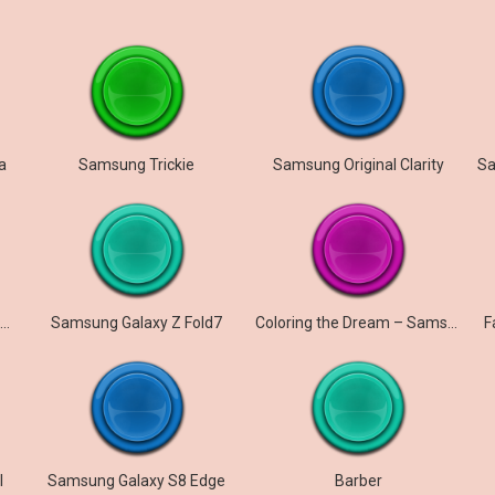
a
Samsung Trickie
Samsung Original Clarity
Samsung Galaxy Z Fold7 – Aurora
Samsung Galaxy Z Fold7
Coloring the Dream – Samsung Galaxy S26
F
l
Samsung Galaxy S8 Edge
Barber