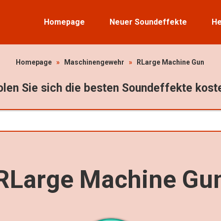
Homepage
Neuer Soundeffekte
He
Homepage
»
Maschinengewehr
»
RLarge Machine Gun
len Sie sich die besten Soundeffekte kost
RLarge Machine Gu