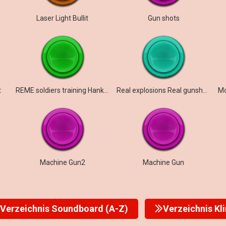
Laser Light Bullit
Gun shots
t
REME soldiers training Hankley Common
Real explosions Real gunshots
Machine Gun2
Machine Gun
Verzeichnis Soundboard (A-Z)
Verzeichnis Kl