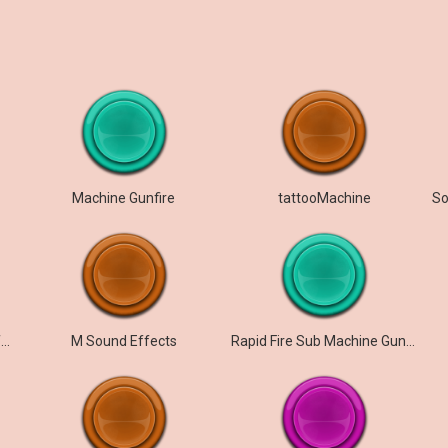
Machine Gunfire
tattooMachine
PKM Machinegun Sound Effect
M Sound Effects
Rapid Fire Sub Machine Gun distant