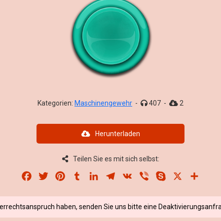
Kategorien:
Maschinengewehr
-
407
-
2
Herunterladen
Teilen Sie es mit sich selbst:
Facebook
Twitter
Pinterest
Tumblr
LinkedIn
Telegram
VK
Viber
Skype
X
Share
berrechtsanspruch haben, senden Sie uns bitte eine Deaktivierungsanfra