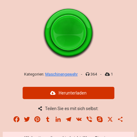
Kategorien:
Maschinengewehr
-
364
-
1
Herunterladen
Teilen Sie es mit sich selbst:
Facebook
Twitter
Pinterest
Tumblr
LinkedIn
Telegram
VK
Viber
Skype
X
Share