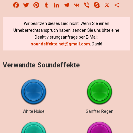
Facebook
Twitter
Pinterest
Tumblr
LinkedIn
Telegram
VK
Viber
Skype
X
Share
Wir besitzen dieses Lied nicht. Wenn Sie einen
Urheberrechtsanspruch haben, senden Sie uns bitte eine
Deaktivierungsanfrage per E-Mail:
soundeffekte.net@gmail.com
. Dank!
Verwandte Soundeffekte
White Noise
Sanfter Regen