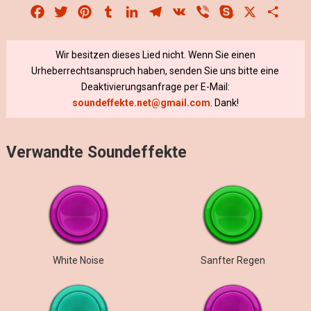
Facebook
Twitter
Pinterest
Tumblr
LinkedIn
Telegram
VK
Viber
Skype
X
Share
Wir besitzen dieses Lied nicht. Wenn Sie einen
Urheberrechtsanspruch haben, senden Sie uns bitte eine
Deaktivierungsanfrage per E-Mail:
soundeffekte.net@gmail.com
. Dank!
Verwandte Soundeffekte
White Noise
Sanfter Regen