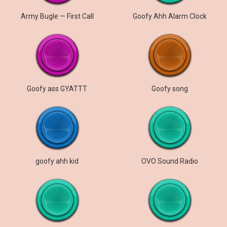
Army Bugle — First Call
Goofy Ahh Alarm Clock
Goofy ass GYATTT
Goofy song
goofy ahh kid
OVO Sound Radio