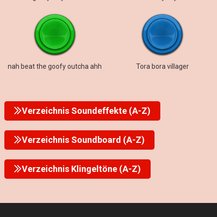
nah beat the goofy outcha ahh
Tora bora villager
Verzeichnis Soundeffekte (A-Z)
Verzeichnis Soundboard (A-Z)
Verzeichnis Klingeltöne (A-Z)