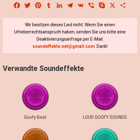
Facebook
Twitter
Pinterest
Tumblr
LinkedIn
Telegram
VK
Viber
Skype
X
Share
Wir besitzen dieses Lied nicht. Wenn Sie einen
Urheberrechtsanspruch haben, senden Sie uns bitte eine
Deaktivierungsanfrage per E-Mail:
soundeffekte.net@gmail.com
. Dank!
Verwandte Soundeffekte
Goofy Beat
LOUD GOOFY SOUNDS