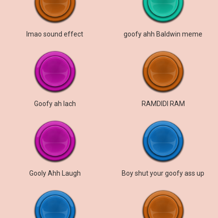
lmao sound effect
goofy ahh Baldwin meme
Goofy ah lach
RAMDIDI RAM
Gooly Ahh Laugh
Boy shut your goofy ass up