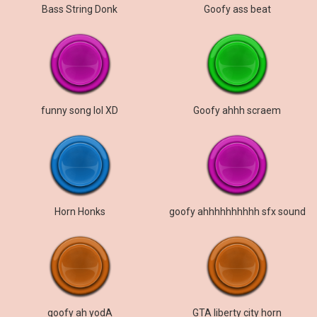
Bass String Donk
Goofy ass beat
funny song lol XD
Goofy ahhh scraem
Horn Honks
goofy ahhhhhhhhhh sfx sound
goofy ah yodA
GTA liberty city horn