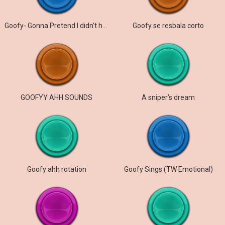
Goofy- Gonna Pretend I didn’t here that.
Goofy se resbala corto
GOOFYY AHH SOUNDS
A sniper’s dream
Goofy ahh rotation
Goofy Sings (TW Emotional)