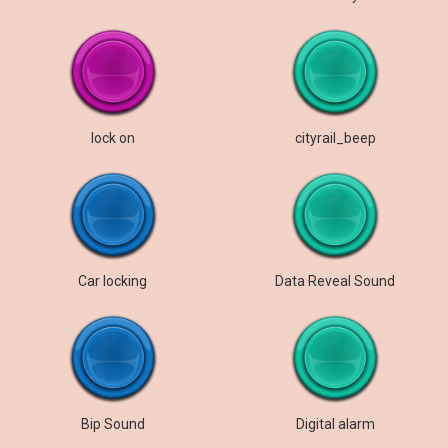
lock on
cityrail_beep
Car locking
Data Reveal Sound
Bip Sound
Digital alarm