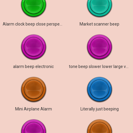
Alarm clock beep close perspective
Market scanner beep
alarm beep electronic
tone beep slower lower large verb
Mini Airplane Alarm
Literally just beeping