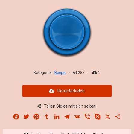
Kategorien:
Beeps
-
287
-
1
Herunterladen
Teilen Sie es mit sich selbst:
Facebook
Twitter
Pinterest
Tumblr
LinkedIn
Telegram
VK
Viber
Skype
X
Share