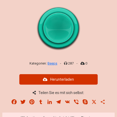
Kategorien:
Beeps
-
287
-
0
Herunterladen
Teilen Sie es mit sich selbst:
Facebook
Twitter
Pinterest
Tumblr
LinkedIn
Telegram
VK
Viber
Skype
X
Share