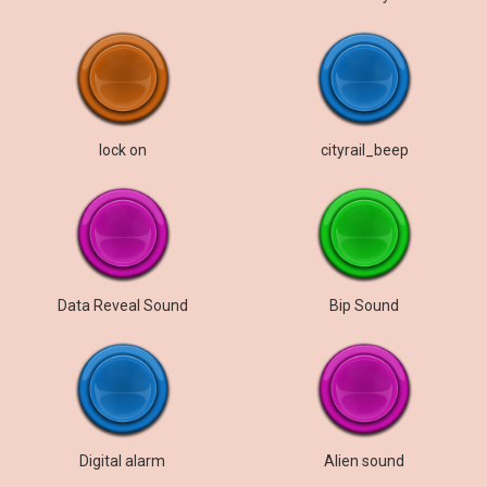
lock on
cityrail_beep
Data Reveal Sound
Bip Sound
Digital alarm
Alien sound