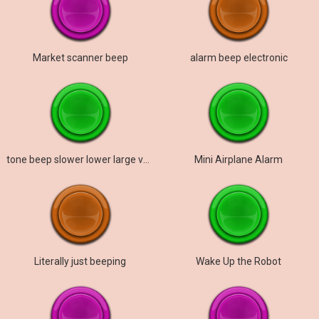
Market scanner beep
alarm beep electronic
tone beep slower lower large verb
Mini Airplane Alarm
Literally just beeping
Wake Up the Robot