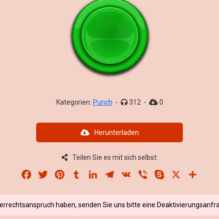
Kategorien:
Punch
-
312
-
0
Herunterladen
Teilen Sie es mit sich selbst:
Facebook
Twitter
Pinterest
Tumblr
LinkedIn
Telegram
VK
Viber
Skype
X
Share
berrechtsanspruch haben, senden Sie uns bitte eine Deaktivierungsanfra