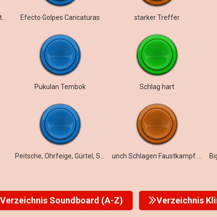
Tür, schließen, modern, Metall, Schlag, tief, Bass, Schloss klicken, Innenraum, Raumecho
Efecto Golpes Caricaturas
starker Treffer
Pukulan Tembok
Schlag hart
Peitsche, Ohrfeige, Gürtel, Schlag
unch Schlagen Faustkampf Heavy Hit
Verzeichnis Soundboard (A-Z)
Verzeichnis Kl