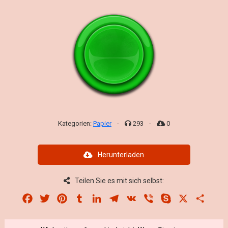
Kategorien:
Papier
-
293
-
0
Herunterladen
Teilen Sie es mit sich selbst:
Facebook
Twitter
Pinterest
Tumblr
LinkedIn
Telegram
VK
Viber
Skype
X
Share