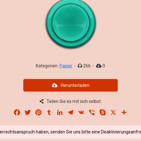
Kategorien:
Papier
-
266
-
0
Herunterladen
Teilen Sie es mit sich selbst:
Facebook
Twitter
Pinterest
Tumblr
LinkedIn
Telegram
VK
Viber
Skype
X
Share
berrechtsanspruch haben, senden Sie uns bitte eine Deaktivierungsanfra