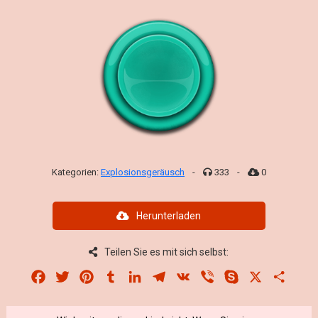
Kategorien:
Explosionsgeräusch
-
333
-
0
Herunterladen
Teilen Sie es mit sich selbst:
Facebook
Twitter
Pinterest
Tumblr
LinkedIn
Telegram
VK
Viber
Skype
X
Share