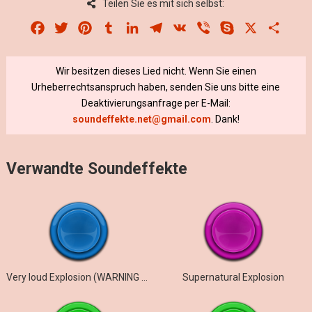
Teilen Sie es mit sich selbst:
Facebook
Twitter
Pinterest
Tumblr
LinkedIn
Telegram
VK
Viber
Skype
X
Share
Wir besitzen dieses Lied nicht. Wenn Sie einen
Urheberrechtsanspruch haben, senden Sie uns bitte eine
Deaktivierungsanfrage per E-Mail:
soundeffekte.net@gmail.com
. Dank!
Verwandte Soundeffekte
Very loud Explosion (WARNING High sound!)
Supernatural Explosion