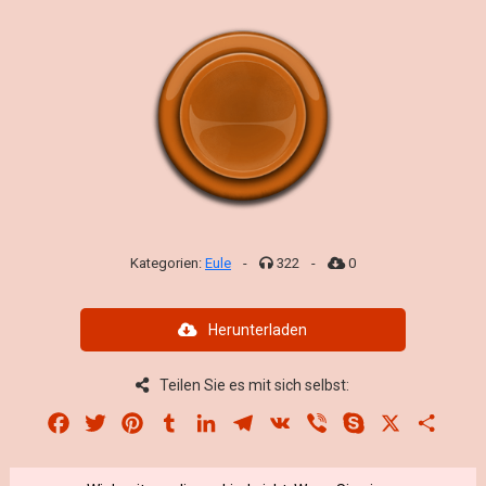
Kategorien:
Eule
-
322
-
0
Herunterladen
Teilen Sie es mit sich selbst:
Facebook
Twitter
Pinterest
Tumblr
LinkedIn
Telegram
VK
Viber
Skype
X
Share