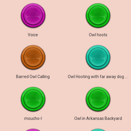
Voice
Owl hoots
Barred Owl Calling
Owl Hooting with far away dog barking
moucho-I
Owl in Arkansas Backyard