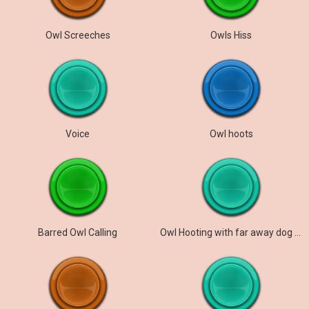
Owl Screeches
Owls Hiss
Voice
Owl hoots
Barred Owl Calling
Owl Hooting with far away dog barking