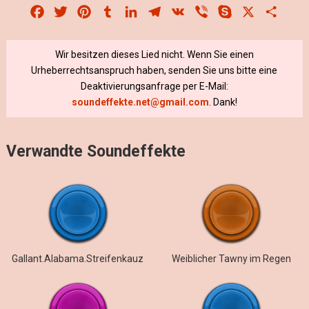
Facebook
Twitter
Pinterest
Tumblr
LinkedIn
Telegram
VK
Viber
Skype
X
Share
Wir besitzen dieses Lied nicht. Wenn Sie einen
Urheberrechtsanspruch haben, senden Sie uns bitte eine
Deaktivierungsanfrage per E-Mail:
soundeffekte.net@gmail.com
. Dank!
Verwandte Soundeffekte
Gallant.Alabama.Streifenkauz
Weiblicher Tawny im Regen