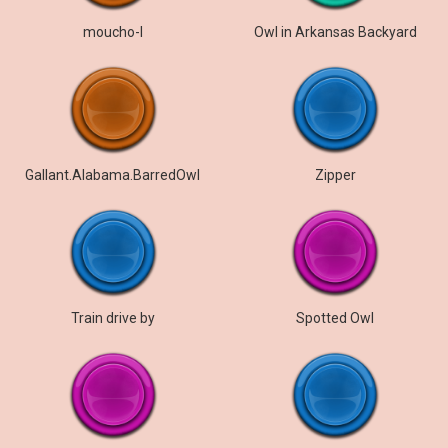
moucho-I
Owl in Arkansas Backyard
Gallant.Alabama.BarredOwl
Zipper
Train drive by
Spotted Owl