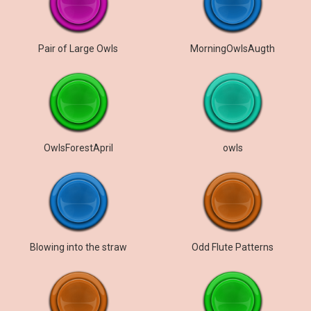
Pair of Large Owls
MorningOwlsAugth
OwlsForestApril
owls
Blowing into the straw
Odd Flute Patterns