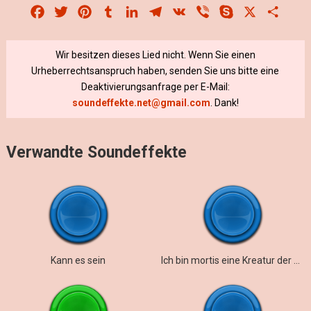
Facebook
Twitter
Pinterest
Tumblr
LinkedIn
Telegram
VK
Viber
Skype
X
Share
Wir besitzen dieses Lied nicht. Wenn Sie einen
Urheberrechtsanspruch haben, senden Sie uns bitte eine
Deaktivierungsanfrage per E-Mail:
soundeffekte.net@gmail.com
. Dank!
Verwandte Soundeffekte
Kann es sein
Ich bin mortis eine Kreatur der Nacht