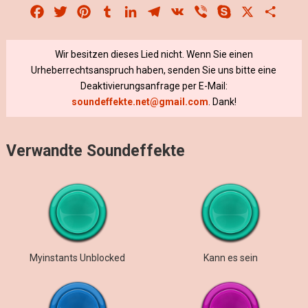
Facebook
Twitter
Pinterest
Tumblr
LinkedIn
Telegram
VK
Viber
Skype
X
Share
Wir besitzen dieses Lied nicht. Wenn Sie einen
Urheberrechtsanspruch haben, senden Sie uns bitte eine
Deaktivierungsanfrage per E-Mail:
soundeffekte.net@gmail.com
. Dank!
Verwandte Soundeffekte
Myinstants Unblocked
Kann es sein