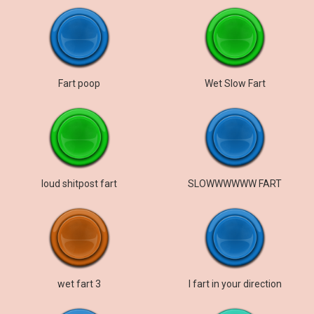
Fart poop
Wet Slow Fart
loud shitpost fart
SLOWWWWWW FART
wet fart 3
I fart in your direction