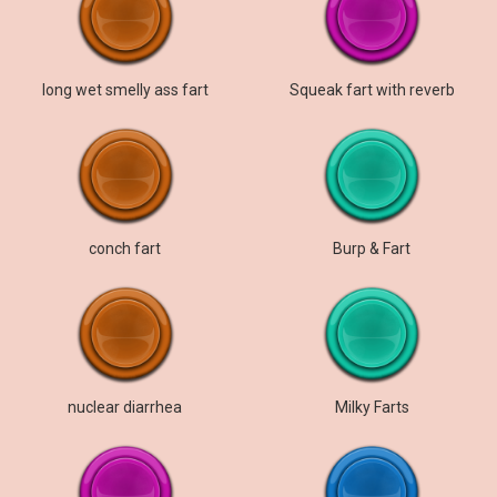
long wet smelly ass fart
Squeak fart with reverb
conch fart
Burp & Fart
nuclear diarrhea
Milky Farts