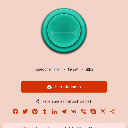
Kategorien:
Fart
-
291
-
2
Herunterladen
Teilen Sie es mit sich selbst:
Facebook
Twitter
Pinterest
Tumblr
LinkedIn
Telegram
VK
Viber
Skype
X
Share