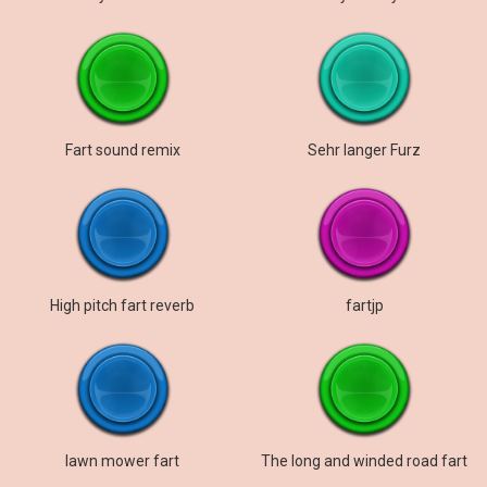
Fart sound remix
Sehr langer Furz
High pitch fart reverb
fartjp
lawn mower fart
The long and winded road fart