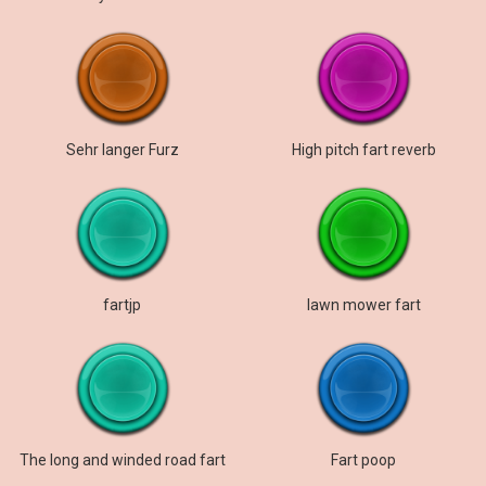
Sehr langer Furz
High pitch fart reverb
fartjp
lawn mower fart
The long and winded road fart
Fart poop