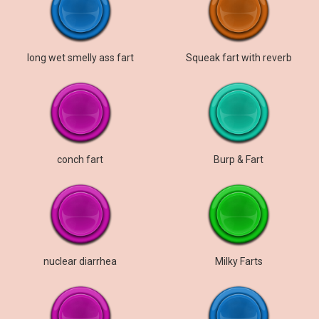
long wet smelly ass fart
Squeak fart with reverb
conch fart
Burp & Fart
nuclear diarrhea
Milky Farts