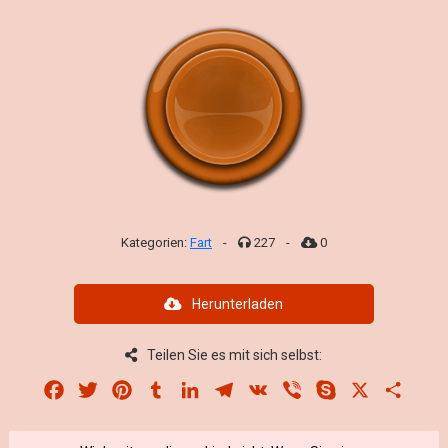
Kategorien:
Fart
-
227
-
0
Herunterladen
Teilen Sie es mit sich selbst:
Facebook
Twitter
Pinterest
Tumblr
LinkedIn
Telegram
VK
Viber
Skype
X
Share