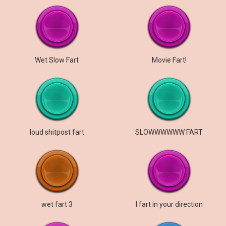
Wet Slow Fart
Movie Fart!
loud shitpost fart
SLOWWWWWW FART
wet fart 3
I fart in your direction