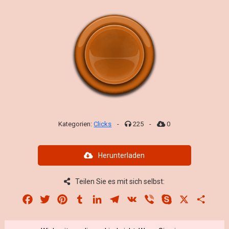
Kategorien:
Clicks
-
225
-
0
Herunterladen
Teilen Sie es mit sich selbst:
Facebook
Twitter
Pinterest
Tumblr
LinkedIn
Telegram
VK
Viber
Skype
X
Share