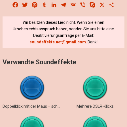
Facebook
Twitter
Pinterest
Tumblr
LinkedIn
Telegram
VK
Viber
Skype
X
Share
Wir besitzen dieses Lied nicht. Wenn Sie einen
Urheberrechtsanspruch haben, senden Sie uns bitte eine
Deaktivierungsanfrage per E-Mail:
soundeffekte.net@gmail.com
. Dank!
Verwandte Soundeffekte
Doppelklick mit der Maus – schnell und klar
Mehrere DSLR-Klicks