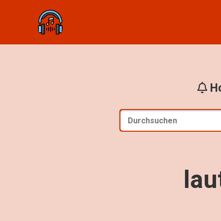
Ho
la