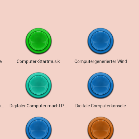
e
Computer-Startmusik
Computergenerierter Wind
Codierung von schnellem Tippen über Tastaturgeräusche
Digitaler Computer macht Pieptöne und Knallgeräusche
Digitale Computerkonsole