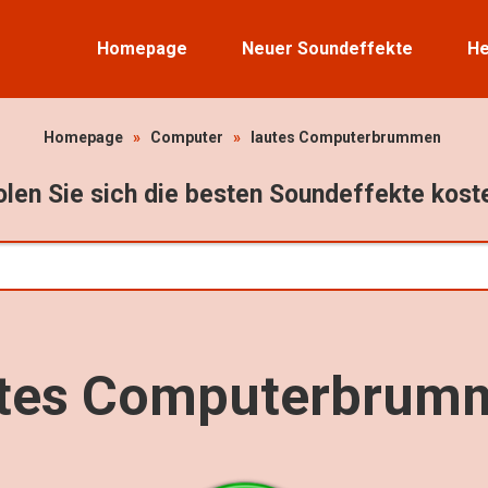
Homepage
Neuer Soundeffekte
He
Homepage
»
Computer
»
lautes Computerbrummen
len Sie sich die besten Soundeffekte kost
utes Computerbrum