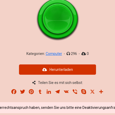
Kategorien:
Computer
-
296
-
0
Herunterladen
Teilen Sie es mit sich selbst:
Facebook
Twitter
Pinterest
Tumblr
LinkedIn
Telegram
VK
Viber
Skype
X
Share
berrechtsanspruch haben, senden Sie uns bitte eine Deaktivierungsanfra