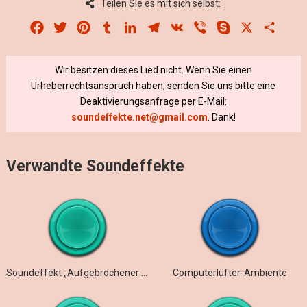
Teilen Sie es mit sich selbst:
Facebook
Twitter
Pinterest
Tumblr
LinkedIn
Telegram
VK
Viber
Skype
X
Share
Wir besitzen dieses Lied nicht. Wenn Sie einen
Urheberrechtsanspruch haben, senden Sie uns bitte eine
Deaktivierungsanfrage per E-Mail:
soundeffekte.net@gmail.com
. Dank!
Verwandte Soundeffekte
Soundeffekt „Aufgebrochener Computer“
Computerlüfter-Ambiente