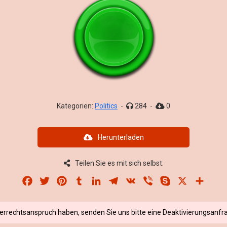
Kategorien:
Politics
-
284
-
0
Herunterladen
Teilen Sie es mit sich selbst:
Facebook
Twitter
Pinterest
Tumblr
LinkedIn
Telegram
VK
Viber
Skype
X
Share
berrechtsanspruch haben, senden Sie uns bitte eine Deaktivierungsanfra