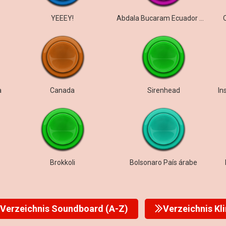
YEEEY!
Abdala Bucaram Ecuador me quieren matar
a
Canada
Sirenhead
Brokkoli
Bolsonaro País árabe
Verzeichnis Soundboard (A-Z)
Verzeichnis Kl