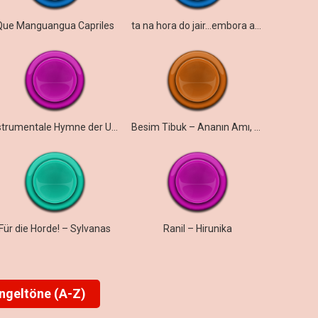
Que Manguangua Capriles
ta na hora do jair…embora arruma suas malas…
Instrumentale Hymne der UdSSR
Besim Tibuk – Ananın Amı, Bu Söylenir Mi Ulan!
Für die Horde! – Sylvanas
Ranil – Hirunika
ingeltöne (A-Z)