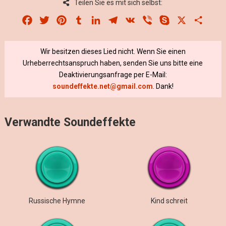
Teilen Sie es mit sich selbst:
Facebook
Twitter
Pinterest
Tumblr
LinkedIn
Telegram
VK
Viber
Skype
X
Share
Wir besitzen dieses Lied nicht. Wenn Sie einen
Urheberrechtsanspruch haben, senden Sie uns bitte eine
Deaktivierungsanfrage per E-Mail:
soundeffekte.net@gmail.com
. Dank!
Verwandte Soundeffekte
Russische Hymne
Kind schreit