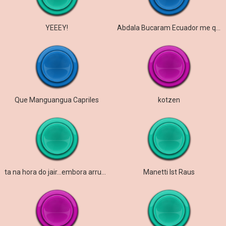
YEEEY!
Abdala Bucaram Ecuador me quieren matar
Que Manguangua Capriles
kotzen
ta na hora do jair…embora arruma suas malas…
Manetti Ist Raus