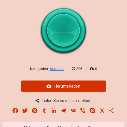
Kategorien:
Acoustic
-
296
-
0
Herunterladen
Teilen Sie es mit sich selbst:
Facebook
Twitter
Pinterest
Tumblr
LinkedIn
Telegram
VK
Viber
Skype
X
Share