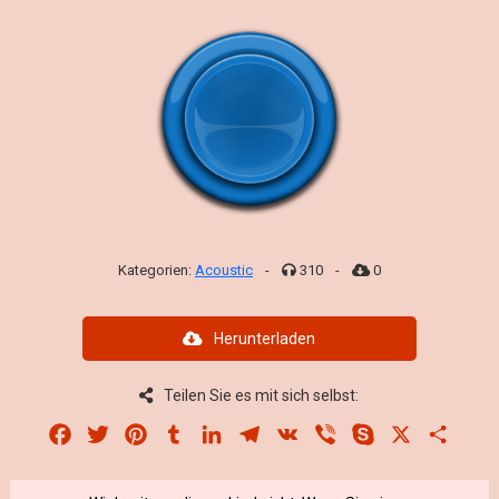
Kategorien:
Acoustic
-
310
-
0
Herunterladen
Teilen Sie es mit sich selbst:
Facebook
Twitter
Pinterest
Tumblr
LinkedIn
Telegram
VK
Viber
Skype
X
Share