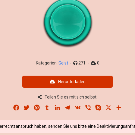
Kategorien:
Geist
-
271
-
0
Herunterladen
Teilen Sie es mit sich selbst:
Facebook
Twitter
Pinterest
Tumblr
LinkedIn
Telegram
VK
Viber
Skype
X
Share
berrechtsanspruch haben, senden Sie uns bitte eine Deaktivierungsanfra