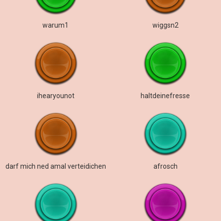
warum1
wiggsn2
ihearyounot
haltdeinefresse
darf mich ned amal verteidichen
afrosch