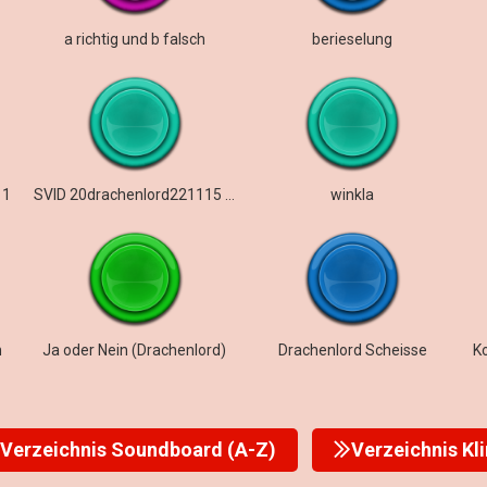
a richtig und b falsch
berieselung
 1
SVID 20drachenlord221115 201114 1 15112022
winkla
n
Ja oder Nein (Drachenlord)
Drachenlord Scheisse
K
Verzeichnis Soundboard (A-Z)
Verzeichnis Kl