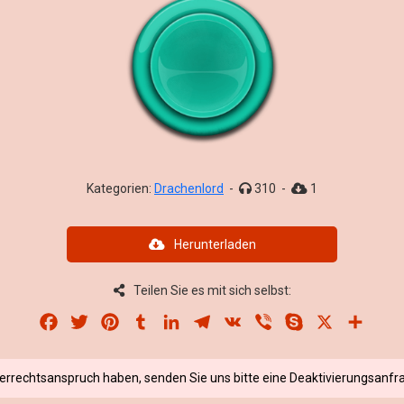
Kategorien:
Drachenlord
-
310
-
1
Herunterladen
Teilen Sie es mit sich selbst:
Facebook
Twitter
Pinterest
Tumblr
LinkedIn
Telegram
VK
Viber
Skype
X
Share
berrechtsanspruch haben, senden Sie uns bitte eine Deaktivierungsanfra