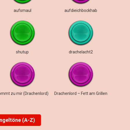
aufsmaul
aufdieichbockhab
shutup
drachelacht2
ommt zu mir (Drachenlord)
Drachenlord – Fett am Grillen
ingeltöne (A-Z)