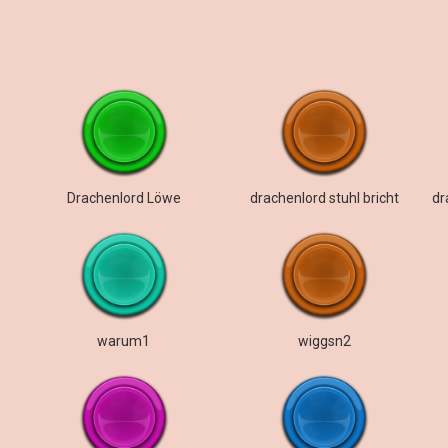
Drachenlord Löwe
drachenlord stuhl bricht
warum1
wiggsn2