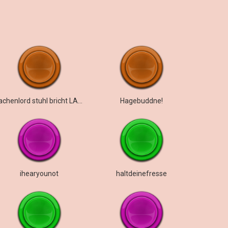
drachenlord stuhl bricht LAUT
Hagebuddne!
ihearyounot
haltdeinefresse