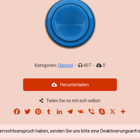
Kategorien:
Discord
-
407
-
0
Herunterladen
Teilen Sie es mit sich selbst:
Facebook
Twitter
Pinterest
Tumblr
LinkedIn
Telegram
VK
Viber
Skype
X
Share
berrechtsanspruch haben, senden Sie uns bitte eine Deaktivierungsanfra