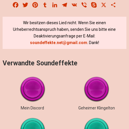
Facebook
Twitter
Pinterest
Tumblr
LinkedIn
Telegram
VK
Viber
Skype
X
Share
Wir besitzen dieses Lied nicht. Wenn Sie einen
Urheberrechtsanspruch haben, senden Sie uns bitte eine
Deaktivierungsanfrage per E-Mail:
soundeffekte.net@gmail.com
. Dank!
Verwandte Soundeffekte
Mein Discord
Geheimer Klingelton