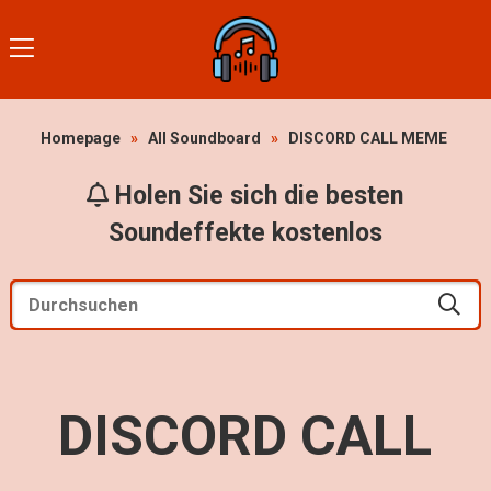
Homepage
»
All Soundboard
»
DISCORD CALL MEME
Holen Sie sich die besten
Soundeffekte kostenlos
DISCORD CALL