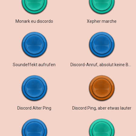
Monark eu discordo
Xepher marche
Soundeffekt aufrufen
Discord-Anruf, absolut keine Bassverstärkung
Discord Alter Ping
Discord Ping, aber etwas lauter