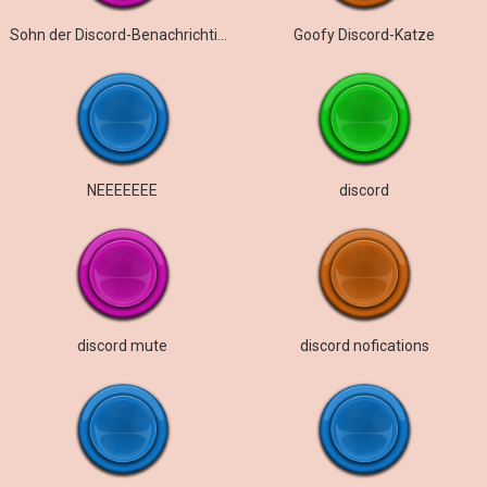
Sohn der Discord-Benachrichtigung
Goofy Discord-Katze
NEEEEEEE
discord
discord mute
discord nofications