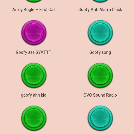
Army Bugle — First Call
Goofy Ahh Alarm Clock
Goofy ass GYATTT
Goofy song
goofy ahh kid
OVO Sound Radio