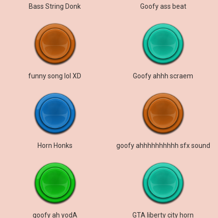
Bass String Donk
Goofy ass beat
funny song lol XD
Goofy ahhh scraem
Horn Honks
goofy ahhhhhhhhhh sfx sound
goofy ah yodA
GTA liberty city horn