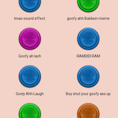
lmao sound effect
goofy ahh Baldwin meme
Goofy ah lach
RAMDIDI RAM
Gooly Ahh Laugh
Boy shut your goofy ass up