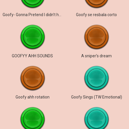
Goofy- Gonna Pretend I didn’t here that.
Goofy se resbala corto
GOOFYY AHH SOUNDS
A sniper’s dream
Goofy ahh rotation
Goofy Sings (TW Emotional)