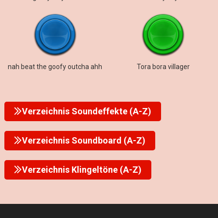
nah beat the goofy outcha ahh
Tora bora villager
Verzeichnis Soundeffekte (A-Z)
Verzeichnis Soundboard (A-Z)
Verzeichnis Klingeltöne (A-Z)