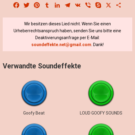
Facebook
Twitter
Pinterest
Tumblr
LinkedIn
Telegram
VK
Viber
Skype
X
Share
Wir besitzen dieses Lied nicht. Wenn Sie einen
Urheberrechtsanspruch haben, senden Sie uns bitte eine
Deaktivierungsanfrage per E-Mail:
soundeffekte.net@gmail.com
. Dank!
Verwandte Soundeffekte
Goofy Beat
LOUD GOOFY SOUNDS