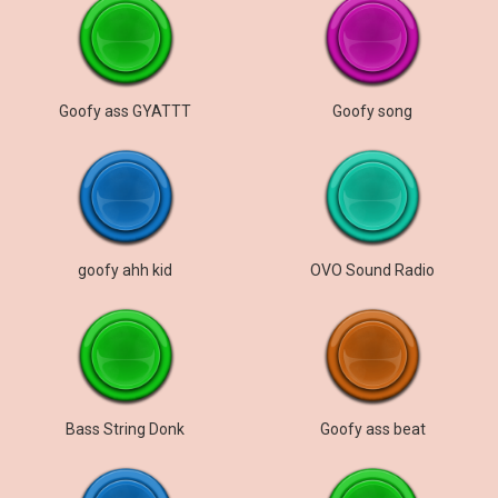
Goofy ass GYATTT
Goofy song
goofy ahh kid
OVO Sound Radio
Bass String Donk
Goofy ass beat