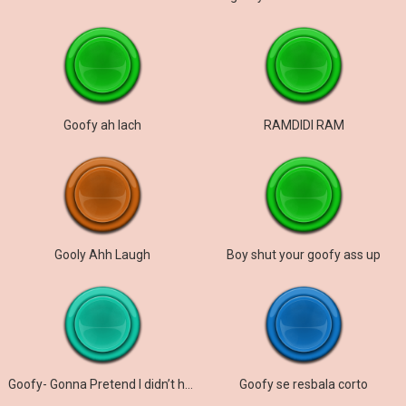
Goofy ah lach
RAMDIDI RAM
Gooly Ahh Laugh
Boy shut your goofy ass up
Goofy- Gonna Pretend I didn’t here that.
Goofy se resbala corto