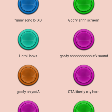
funny song lol XD
Goofy ahhh scraem
Horn Honks
goofy ahhhhhhhhhh sfx sound
goofy ah yodA
GTA liberty city horn