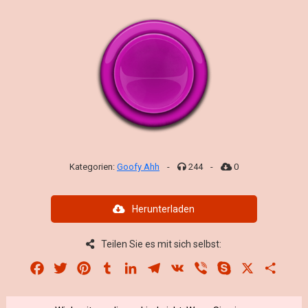
Kategorien:
Goofy Ahh
-
244
-
0
Herunterladen
Teilen Sie es mit sich selbst:
Facebook
Twitter
Pinterest
Tumblr
LinkedIn
Telegram
VK
Viber
Skype
X
Share